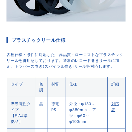
プラスチックリール仕様
各種仕様・条件に対応した、高品質・ローコストなプラスチック
リールを御用意しております。通常のレコード巻きリールに加
え、トラバース巻き(スパイラル巻き)リール等対応します。
タイプ
色
材質
仕様
詳細
調
準導電性タ
黒
導電
外径：φ180～
対応
イプ
PS
φ380mm コア
表
【EIAJ準
径：φ60～
拠品】
φ100mm