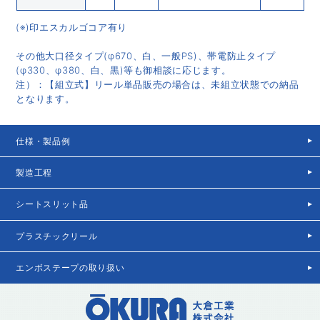
(※)印エスカルゴコア有り
その他大口径タイプ(φ670、白、一般PS)、帯電防止タイプ
(φ330、φ380、白、黒)等も御相談に応じます。
注）：【組立式】リール単品販売の場合は、未組立状態での納品
となります。
仕様・製品例
製造工程
シートスリット品
プラスチックリール
エンボステープの取り扱い