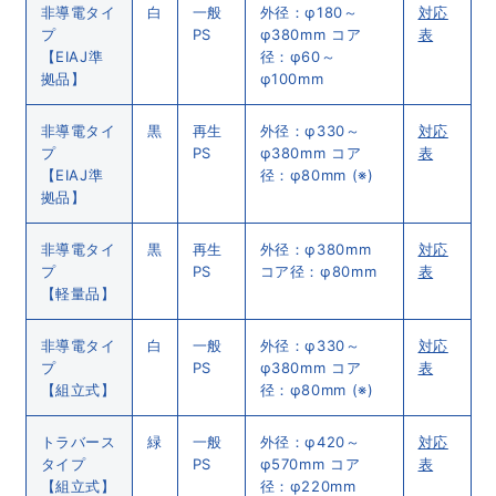
非導電タイ
白
一般
外径：φ180～
対応
プ
PS
φ380mm コア
表
【EIAJ準
径：φ60～
拠品】
φ100mm
非導電タイ
黒
再生
外径：φ330～
対応
プ
PS
φ380mm コア
表
【EIAJ準
径：φ80mm (※)
拠品】
非導電タイ
黒
再生
外径：φ380mm
対応
プ
PS
コア径：φ80mm
表
【軽量品】
非導電タイ
白
一般
外径：φ330～
対応
プ
PS
φ380mm コア
表
【組立式】
径：φ80mm (※)
トラバース
緑
一般
外径：φ420～
対応
タイプ
PS
φ570mm コア
表
【組立式】
径：φ220mm